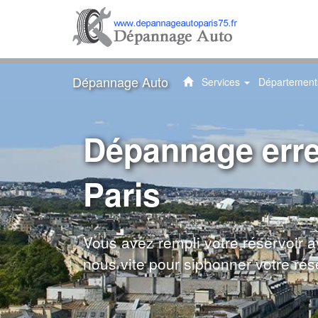
Dépannage Auto
Services
Départemen
Dropdown-
menu
Dépannage erre
Paris
Vous avez rempli votre réservoir 
nous vite pour siphonner votre rése