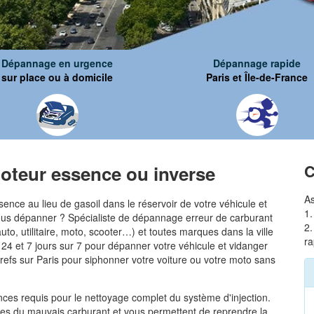
Dépannage en urgence
Dépannage rapide
sur place ou à domicile
Paris et Île-de-France
C
oteur essence ou inverse
As
nce au lieu de gasoil dans le réservoir de votre véhicule et
1.
vous dépanner ? Spécialiste de dépannage erreur de carburant
2.
uto, utilitaire, moto, scooter…) et toutes marques dans la ville
ra
 24 et 7 jours sur 7 pour dépanner votre véhicule et vidanger
s brefs sur Paris pour siphonner votre voiture ou votre moto sans
ces requis pour le nettoyage complet du système d'injection.
races du mauvais carburant et vous permettent de reprendre la