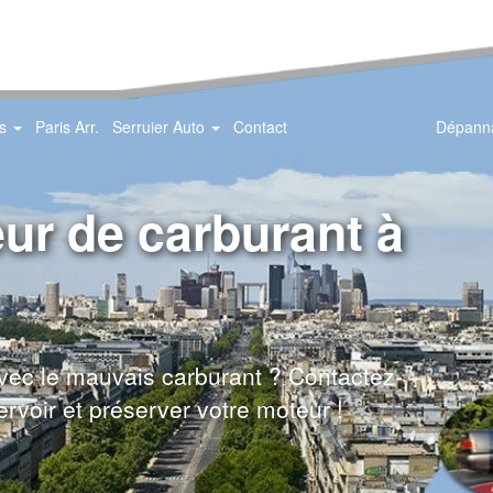
ts
Paris Arr.
Serruier Auto
Contact
Dépanna
Dropdown-
Dropdown-
menu
menu
ur de carburant à
avec le mauvais carburant ? Contactez-
rvoir et préserver votre moteur !