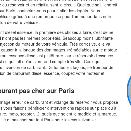
u réservoir et en réinitialisant le circuit. Quel que soit l'endroit
sur Paris, contactez-nous pour limiter les dégâts. Nous
véhicule grâce à une remorqueuse pour l'emmener dans notre
on de votre véhicule.
nt diesel essence, la première des choses à faire, c'est de ne
el n'ont pas les mêmes propriétés. Beaucoup moins lubrifiante
jection du moteur de votre véhicule. Très corrosive, elle va
 va causer à la longue des dommages irrémédiables sur le moteur
rant essence diesel est plutôt rare, car le réservoir d'essence
t ce qui fait qu'on s'en rend compte très vite. Ceux qui
e inversion de carburant. De toutes les façons, se tromper de
rsion de carburant diesel essence, coupez votre moteur et
burant pas cher sur Paris
nnage erreur de carburant et vidange du réservoir vous propose
s vous faisons bénéficier d'interventions rapides sur place ou à
itaire, moto, scooter…), quels que soient le modèle et la marque.
ité et pas cher sur tout Paris pour les cas suivants :